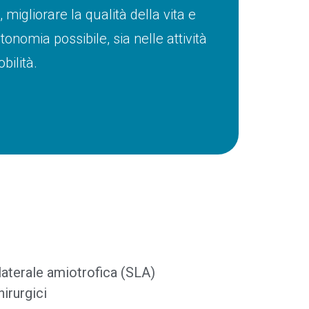
igliorare la qualità della vita e
onomia possibile, sia nelle attività
bilità.
laterale amiotrofica (SLA)
hirurgici