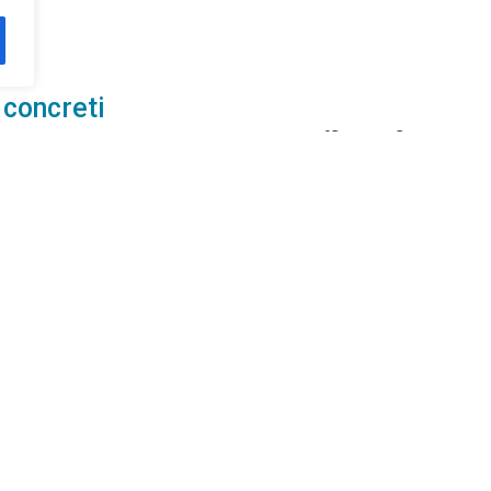
 concreti
re in modo coordinato le diverse difficoltà fisiche,
n il paziente e, se necessario, con la famiglia, per 
to al miglioramento della qualità di vita.
agli su tariffe e disponibilità
Chiama al numero
Sc