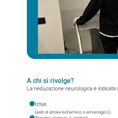
A chi si rivolge?
La rieducazione neurologica è indicata i
Ictus
(esiti di stroke ischemico o emorragico)