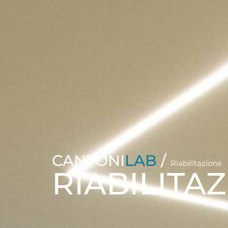
CANTONI
LAB
/
Riabilitazione
RIABILITA