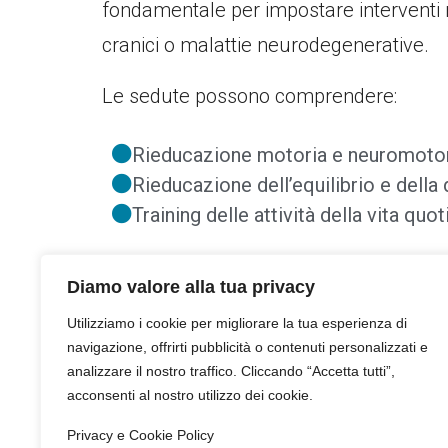
fondamentale per impostare interventi ria
cranici o malattie neurodegenerative.
Le sedute possono comprendere:
Rieducazione motoria e neuromoto
Rieducazione dell’equilibrio e dell
Training delle attività della vita quo
Diamo valore alla tua privacy
Utilizziamo i cookie per migliorare la tua esperienza di
Tecnologie e innovazione
navigazione, offrirti pubblicità o contenuti personalizzati e
analizzare il nostro traffico. Cliccando “Accetta tutti”,
Grazie all’uso di strumenti tecnologici a
acconsenti al nostro utilizzo dei cookie.
più efficaci e coinvolgenti, e – quand
Privacy e Cookie Policy
continuo.