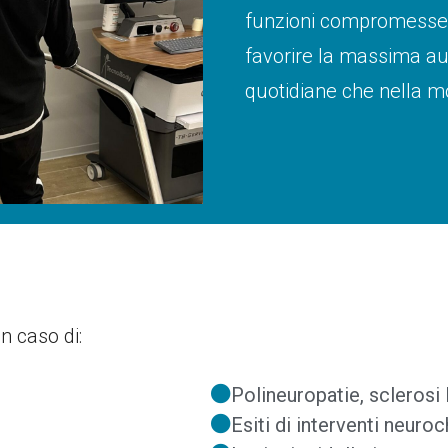
funzioni compromesse, m
favorire la massima aut
quotidiane che nella mo
n caso di:
Polineuropatie, sclerosi 
Esiti di interventi neuroc