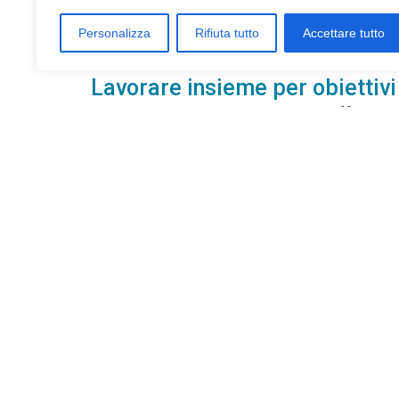
Personalizza
Rifiuta tutto
Accettare tutto
Lavorare insieme per obiettivi
Il lavoro in équipe consente di affronta
derivare da una lesione neurologica.
Ogni fase del percorso viene condivisa co
realmente efficace, sostenibile e orienta
Per maggiori dett
Chiama al numero