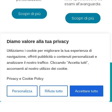
esami all’avanguardia.
Scopri di più
Scopri di più
Diamo valore alla tua privacy
Utilizziamo i cookie per migliorare la tua esperienza di
navigazione, offrirti pubblicità o contenuti personalizzati e
analizzare il nostro traffico. Cliccando “Accetta tutti”,
acconsenti al nostro utilizzo dei cookie.
Per maggiori dettagli su tariffe e disponibilità
Privacy e Cookie Policy
Prenotare Direttamente Online
Personalizza
Rifiuta tutto
Accettare tutto
Chiama al
Chiama al
Scrivi una mail
numero
numero
segreteria@cantonilab.it