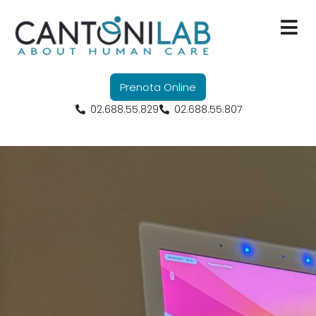
Servizi
Prenota Online
Ricerca Scienti
02.688.55.829
02.688.55.807
Formazione
Convenzioni
Chi Siamo
Contatti