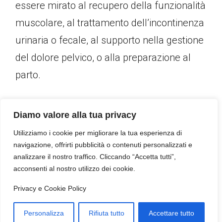
essere mirato al recupero della funzionalità
muscolare, al trattamento dell’incontinenza
urinaria o fecale, al supporto nella gestione
del dolore pelvico, o alla preparazione al
parto.
Diamo valore alla tua privacy
Utilizziamo i cookie per migliorare la tua esperienza di
Un approccio su misura
navigazione, offrirti pubblicità o contenuti personalizzati e
Ogni trattamento è personalizzato e svolto
analizzare il nostro traffico. Cliccando “Accetta tutti”,
in un contesto riservato, con l’obiettivo di
acconsenti al nostro utilizzo dei cookie.
migliorare il benessere globale della
Privacy e Cookie Policy
persona e restituire fiducia nel proprio
Personalizza
Rifiuta tutto
Accettare tutto
corpo.