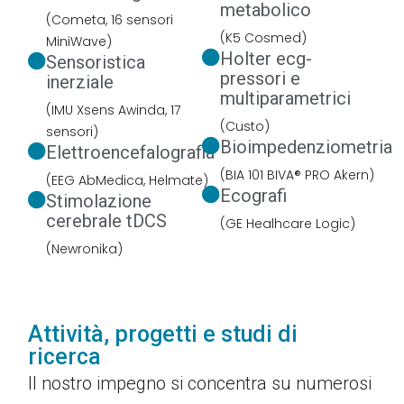
metabolico
(Cometa, 16 sensori
(K5 Cosmed)
MiniWave)
Holter ecg-
Sensoristica
pressori e
inerziale
multiparametrici
(IMU Xsens Awinda, 17
(Custo)
sensori)
Bioimpedenziometria
Elettroencefalografia
(BIA 101 BIVA® PRO Akern)
(EEG AbMedica, Helmate)
Ecografi
Stimolazione
cerebrale tDCS
(GE Healhcare Logic)
(Newronika)
Attività, progetti e studi di
ricerca
Il nostro impegno si concentra su numerosi