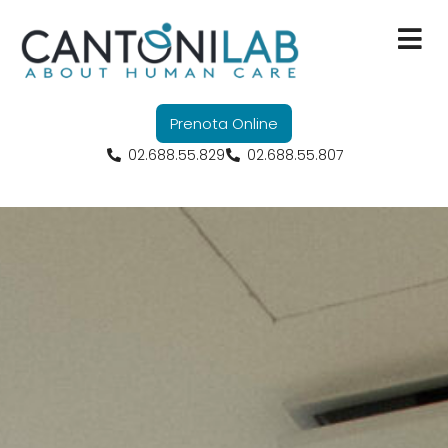
Servizi
Prenota Online
Ricerca Scienti
02.688.55.829
02.688.55.807
Formazione
Convenzioni
Chi Siamo
Contatti