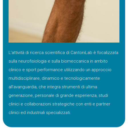
L’attività di ricerca scientifica di CantoniLab è focalizzata
sulla neurofisiologia e sulla biomeccanica in ambito
clinico e sport performance utilizzando un approccio
multidisciplinare, dinamico e tecnologicamente
all’avanguardia, che integra strumenti di ultima
generazione, personale di grande esperienza, studi
clinici e collaborazioni strategiche con enti e partner
clinici ed industriali specializzati.