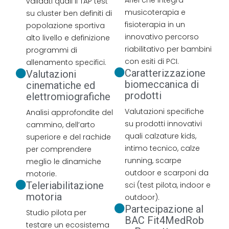
validati quali il TAP test
musicoterapia e
su cluster ben definiti di
fisioterapia in un
popolazione sportiva
innovativo percorso
alto livello e definizione
riabilitativo per bambini
programmi di
con esiti di PCI.
allenamento specifici.
Caratterizzazione
Valutazioni
biomeccanica di
cinematiche ed
prodotti
elettromiografiche
Valutazioni specifiche
Analisi approfondite del
su prodotti innovativi
cammino, dell’arto
quali calzature kids,
superiore e del rachide
intimo tecnico, calze
per comprendere
running, scarpe
meglio le dinamiche
outdoor e scarponi da
motorie.
Teleriabilitazione
sci (test pilota, indoor e
motoria
outdoor).
Partecipazione al
Studio pilota per
BAC Fit4MedRob
testare un ecosistema