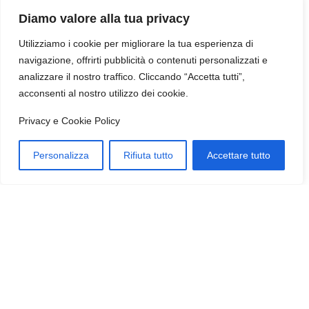
Diamo valore alla tua privacy
interesse alle future collaborazioni per
ampliare ulteriormente il nostro network e
Utilizziamo i cookie per migliorare la tua esperienza di
navigazione, offrirti pubblicità o contenuti personalizzati e
potenziare l’applicazione delle tecnologie
analizzare il nostro traffico. Cliccando “Accetta tutti”,
innovative in campo riabilitativo e sportivo.
acconsenti al nostro utilizzo dei cookie.
Privacy e Cookie Policy
Questo approccio integrato e
tecnologicamente avanzato ci consente di
Personalizza
Rifiuta tutto
Accettare tutto
offrire soluzioni innovative e personalizzate,
contribuendo in modo significativo al
progresso della ricerca e alla
valorizzazione delle competenze
multidisciplinari nel settore della salute e
del movimento.