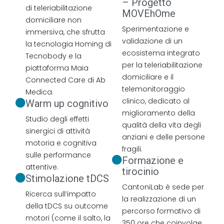
– Progetto
di teleriabilitazione
MOVEhOme
domiciliare non
Sperimentazione e
immersiva, che sfrutta
validazione di un
la tecnologia Homing di
ecosistema integrato
Tecnobody e la
per la teleriabilitazione
piattaforma Maia
domiciliare e il
Connected Care di Ab
telemonitoraggio
Medica.
clinico, dedicato al
Warm up cognitivo
miglioramento della
Studio degli effetti
qualità della vita degli
sinergici di attività
anziani e delle persone
motoria e cognitiva
fragili.
sulle performance
Formazione e
attentive.
tirocinio
Stimolazione tDCS
CantoniLab è sede per
Ricerca sull’impatto
la realizzazione di un
della tDCS su outcome
percorso formativo di
motori (come il salto, la
350 ore che coinvolge