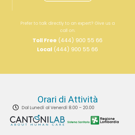
Prefer to talk directly to an expert? Give us a
call on:
Toll Free
(444) 900 55 66
Local
(444) 900 55 66
Orari di Attività
Dal Lunedì al Venerdì 8.00 – 20.00