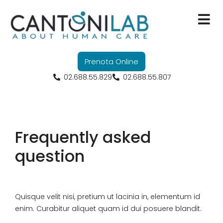
Servizi
Prenota Online
Ricerca Scienti
02.688.55.829
02.688.55.807
Formazione
Convenzioni
Frequently asked
Chi Siamo
question
Contatti
Quisque velit nisi, pretium ut lacinia in, elementum id
enim. Curabitur aliquet quam id dui posuere blandit.